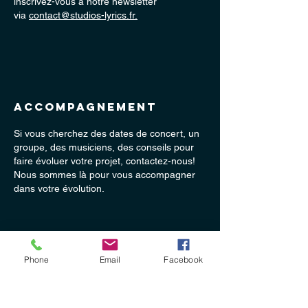
inscrivez-vous à notre newsletter
via
contact@studios-lyrics.fr.
accompagnement
Si vous cherchez des dates de concert, un
groupe, des musiciens, des conseils pour
faire évoluer votre projet, contactez-nous!
Nous sommes là pour vous accompagner
dans votre évolution.
Phone
Email
Facebook
​Contactez-nous
Pour toute information complémentaire,
n'hésitez pas à nous rendre visite ou à