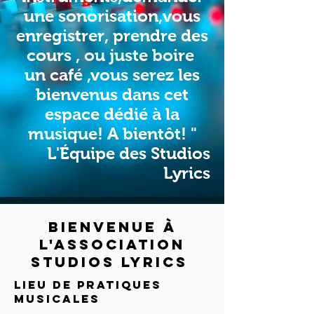
une sonorisation,vous
enregistrer, prendre des
cours , ou juste boire
un café ,vous serez les
bienvenus dans cet
espace dédié à la
musique! A bientôt! "
L'Équipe des Studios
Lyrics
BIENVENUE à
L'association
STUDIOS LYRICS
Lieu de pratiques
musicales